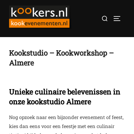
Ga
naar
Zoek
TOGGLE
de
naar:
inhoud
Kookstudio – Kookworkshop –
Almere
Unieke culinaire belevenissen in
onze kookstudio Almere
Nog opzoek naar een bijzonder evenement of feest,
kies dan eens voor een feestje met een culinair